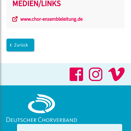
MEDIEN/LINKS
www.chor-ensembleleitung.de
Zurück