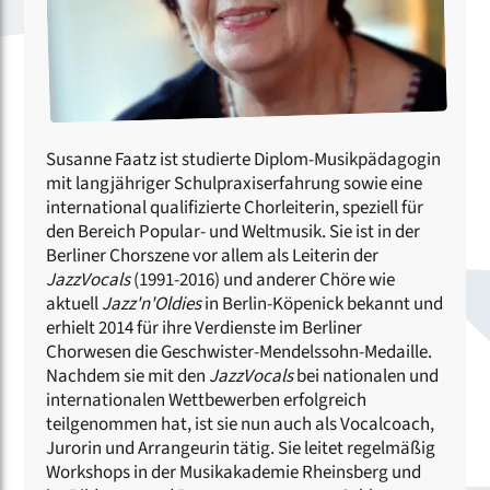
Susanne Faatz ist studierte Diplom-Musikpädagogin
mit langjähriger Schulpraxiserfahrung sowie eine
international qualifizierte Chorleiterin, speziell für
den Bereich Popular- und Weltmusik. Sie ist in der
Berliner Chorszene vor allem als Leiterin der
JazzVocals
(1991-2016) und anderer Chöre wie
aktuell
Jazz'n'Oldies
in
Berlin-Köpenick bekannt und
erhielt 2014 für ihre Verdienste im Berliner
Chorwesen die Geschwister-Mendelssohn-Medaille.
Nachdem sie mit den
JazzVocals
bei nationalen und
internationalen Wettbewerben erfolgreich
teilgenommen hat, ist sie nun auch als Vocalcoach,
Jurorin und Arrangeurin tätig. Sie leitet regelmäßig
Workshops in der Musikakademie Rheinsberg und