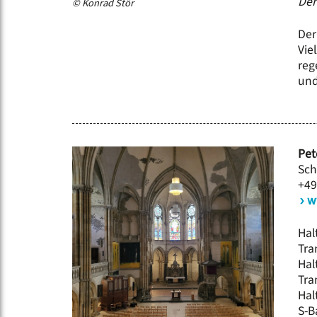
Der
© Konrad Stör
Der
Vie
reg
und
Pet
Sch
+49
w
Hal
Tra
Hal
Tra
Hal
S-B