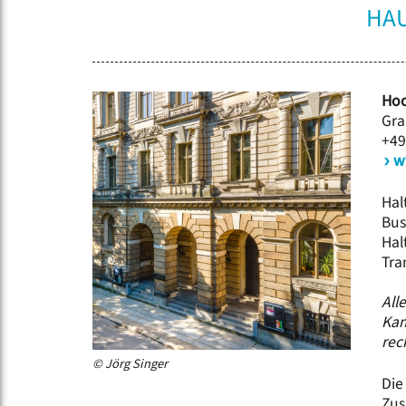
HA
Hoc
Gra
+49
w
Hal
Bus
Hal
Tra
All
Kam
rec
© Jörg Singer
Die
Zus