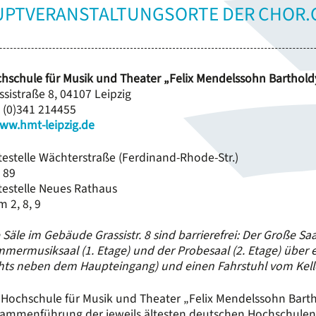
UPTVERANSTALTUNGSORTE DER CHOR.
hschule für Musik und Theater „Felix Mendelssohn Barthold
ssistraße 8, 04107 Leipzig
 (0)341 214455
ww.hmt-leipzig.de
testelle Wächterstraße (Ferdinand-Rhode-Str.)
 89
testelle Neues Rathaus
m 2, 8, 9
e Säle im Gebäude Grassistr. 8 sind barrierefrei: Der Große Sa
mermusiksaal (1. Etage) und der Probesaal (2. Etage) über
hts neben dem Haupteingang) und einen Fahrstuhl vom Keller
 Hochschule für Musik und Theater „Felix Mendelssohn Barth
ammenführung der jeweils ältesten deutschen Hochschulen f