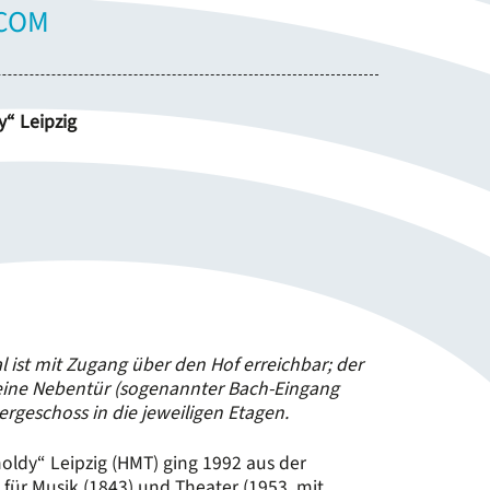
COM
y“ Leipzig
al ist mit Zugang über den Hof erreichbar; der
 eine Nebentür (sogenannter Bach-Eingang
geschoss in die jeweiligen Etagen.
oldy“ Leipzig (HMT) ging 1992 aus der
ür Musik (1843) und Theater (1953, mit