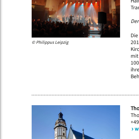
Hal
Tra
Der
Die
201
© Philippus Leipzig
Kir
mit
100
ihr
Beh
Tho
Tho
+49
w