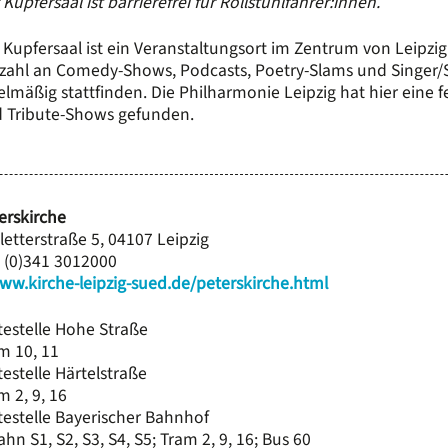
 Kupfersaal ist barrierefrei für Rollstuhlfahrer:innen.
 Kupfersaal ist ein Veranstaltungsort im Zentrum von Leipzig.
lzahl an Comedy-Shows, Podcasts, Poetry-Slams und Singer/S
elmäßig stattfinden. Die Philharmonie Leipzig hat hier eine fe
 Tribute-Shows gefunden.
erskirche
letterstraße 5, 04107 Leipzig
 (0)341 3012000
ww.kirche-leipzig-sued.de/peterskirche.html
testelle Hohe Straße
m 10, 11
testelle Härtelstraße
m 2, 9, 16
testelle Bayerischer Bahnhof
ahn S1, S2, S3, S4, S5; Tram 2, 9, 16; Bus 60