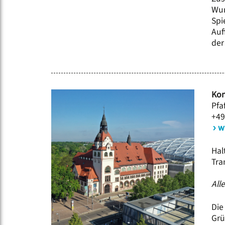
Wur
Spi
Auf
der
Kon
Pfa
+49
w
Hal
Tra
All
Die
Grü