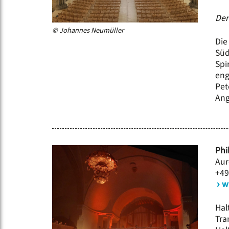
Der
© Johannes Neumüller
Die
Süd
Spi
eng
Pet
Ang
Phi
Aur
+49
w
Hal
Tra