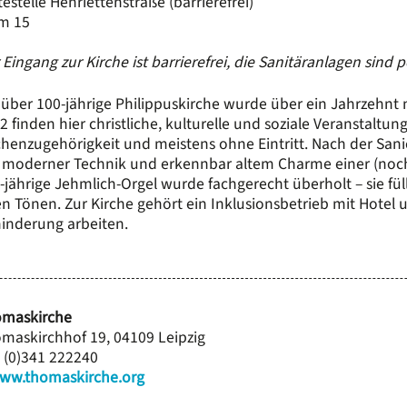
testelle Henriettenstraße (barrierefrei)
m 15
 Eingang zur Kirche ist barrierefrei, die Sanitäranlagen sind 
 über 100-jährige Philippuskirche wurde über ein Jahrzehnt n
2 finden hier christliche, kulturelle und soziale Veranstaltu
chenzugehörigkeit und meistens ohne Eintritt. Nach der Sani
 moderner Technik und erkennbar altem Charme einer (noch)
-jährige Jehmlich-Orgel wurde fachgerecht überholt – sie füll
en Tönen. Zur Kirche gehört ein Inklusionsbetrieb mit Hote
inderung arbeiten.
maskirche
maskirchhof 19, 04109 Leipzig
 (0)341 222240
ww.thomaskirche.org