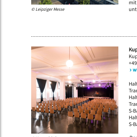
mit
unt
© Leipziger Messe
Kup
Kup
+49
w
Hal
Tram
Hal
Tra
S-B
Hal
S-B