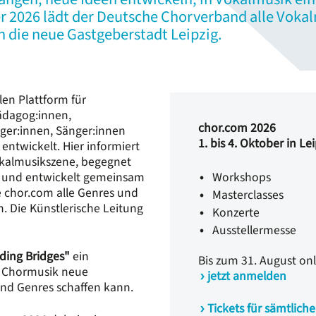
ber 2026 lädt der Deutsche Chorverband alle Vok
n die neue Gastgeberstadt Leipzig.
len Plattform für
ädagog:innen,
chor.com 2026
ger:innen, Sänger:innen
1. bis 4. Oktober in Le
entwickelt. Hier informiert
Vokalmusikszene, begegnet
ig und entwickelt gemeinsam
Workshops
e chor.com alle Genres und
Masterclasses
. Die Künstlerische Leitung
Konzerte
Ausstellermesse
lding Bridges"
ein
Bis zum 31. August on
e Chormusik neue
jetzt anmelden
d Genres schaffen kann.
Tickets für sämtliche