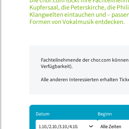
Die chor.com lockt ihre Fachteilneh
Kupfersaal, die Peterskirche, die Ph
Klangwelten eintauchen und
– passe
Formen von Vokalmusik entdecken.
Fachteilnehmende der chor.com können K
Verfügbarkeit).
Alle anderen Interessierten erhalten Tic
Datum
Beginn
1.10./2.10./3.10./4.10.