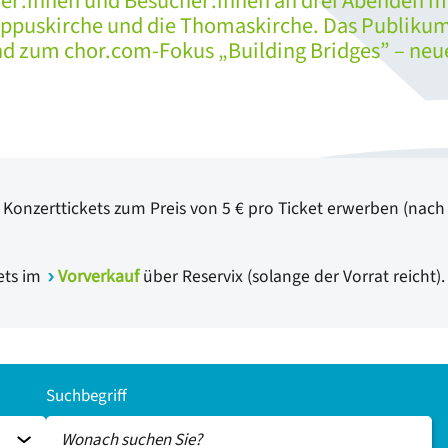
mer:innen und Besucher:innen an drei Abenden m
ilippuskirche und die Thomaskirche. Das Publikum
nd zum chor.com-Fokus „Building Bridges” – ne
onzerttickets zum Preis von 5 € pro Ticket erwerben (nach
kets im
Vorverkauf
über Reservix (solange der Vorrat reicht).
Suchbegriff