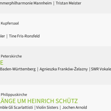
mmerphilharmonie Mannheim
|
Tristan Meister
 Kupfersaal
S
ler
|
Tine Fris-Ronsfeld
 Peterskirche
E
 Baden-Württemberg
|
Agnieszka Franków-Żelazny
|
SWR Vokal
 Philippuskirche
LÄNGE UM HEINRICH SCHÜTZ
ble Gli Scarlattisti
|
Violin Sisters
|
Jochen Arnold