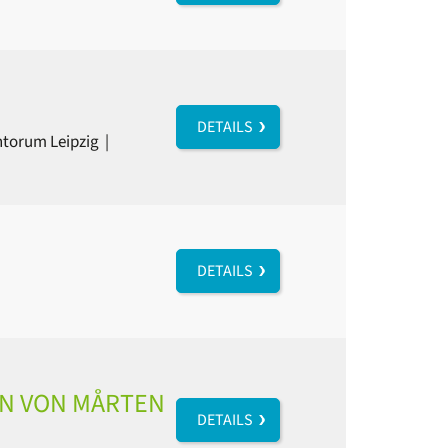
DETAILS
ntorum Leipzig
|
DETAILS
EN VON MÅRTEN
DETAILS