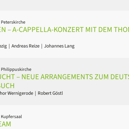
 Peterskirche
DEN – A-CAPPELLA-KONZERT MIT DEM T
pzig
|
Andreas Reize
|
Johannes Lang
 Philippuskirche
CHT – NEUE ARRANGEMENTS ZUM DEUT
BUCH
hor Wernigerode
|
Robert Göstl
 Kupfersaal
REAM