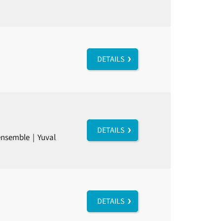
DETAILS
DETAILS
ensemble
|
Yuval
DETAILS