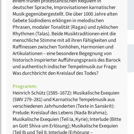
einem frühen protestantischen Requiem in
deutscher Sprache, Improvisationen karnatischer
Musik gegenübergestellt. Die über 1000 Jahre alten
Gebete Südindiens erklingen in melodischen
Phrasen, modaler Tonalität (Ragas) und zyklischen
Rhythmen (Talas). Beide Musiktraditionen eint die
menschliche Stimme mit all ihren Fähigkeiten und
Raffinessen zwischen Tonhöhen, Harmonien und
Artikulationen – eine besondere Begegnung von
historisch inspirierter Aufführungspraxis des Barock
und authentisch indischer Tempelmusik zur Frage:
Was durchbricht den Kreislauf des Todes?
Programm:
Heinrich Schütz (1585–1672): Musikalische Exequien
(SWV 279–281) und Karnatische Tempelmusik aus
verschiedenen Jahrhunderten (Texte in Sanskrit):
Prelude: Kreislauf des Lebens (Nada Brahma);
Musikalische Exequien (Teil Ia, Kyrie); Interlude (Bitte
an Gott Shiva um Erlösung); Musikalische Exequien
(Teil Ib und Teil II; Interlude (Erhörung –