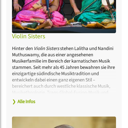
Stuttgart. Beim Deutschen Evangelischen
Kirchentag war
Gli Scarlattisti
mehrfach live wie
auch im Fernsehen präsent. Für die letzte
Rosenmüller-Produktion erhielt das Ensemble den
Supersonic Classic Award der internationalen
Plattform Pizzicato.
Violin Sisters
Hinter den
Violin Sisters
stehen Lalitha und Nandini
Muthuswamy, die aus einer angesehenen
Musikerfamilie im Bereich der karnatischen Musik
stammen. Seit mehr als 45 Jahren bewahren sie ihre
einzigartige südindische Musiktradition und
entwickeln dabei einen ganz eigenen Stil –
bereichert auch durch westliche klassische Musik,
Musikethnologie, Trans-Global-Fusion-Musik und
verschiedenste Traditionen der Weltmusik. Neben
❯
Alle Infos
Tonaufnahmen weltweit zeugen sowohl das
Zusammenspiel mit internationalen Künstler:innen
und Ensembles als auch zahlreiche Preise von ihrer
hohen Kunst. Als „Königinnen der Violine“ verbinden