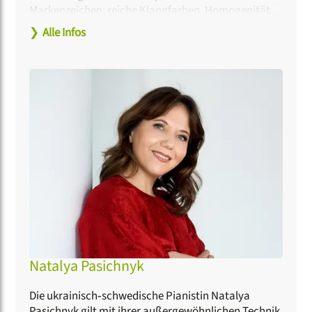
Markenzeichen: reiche Klangfarben, Homogenität,
Liebe zum Detail und eine textnahe Interpretation
❯
Alle Infos
der Musik. Einen Teil seiner Zeit widmet
Calmus
der
Nachwuchsförderung: Workshops und
Jurytätigkeiten gehören zum Alltag der
Sänger:innen, in Leipzig und unterwegs, so als
Pat:innen des
Rundfunk-Jugendchores Wernigerode
oder bei der Internationalen Masterclass für
Chordirigieren in der Bayerischen Musikakademie
Marktoberdorf. Zu den jüngsten Höhepunkten
zählen Konzerte in der Elbphilharmonie und im
Konserthuset Stockholm sowie das gemeinsame
Musizieren mit Sir John Rutter und Dozieren vor
1.500 Sänger:innen beim Chortag im Mainzer Dom.
Natalya Pasichnyk
Die ukrainisch‑schwedische Pianistin Natalya
Pasichnyk gilt mit ihrer außergewöhnlichen Technik