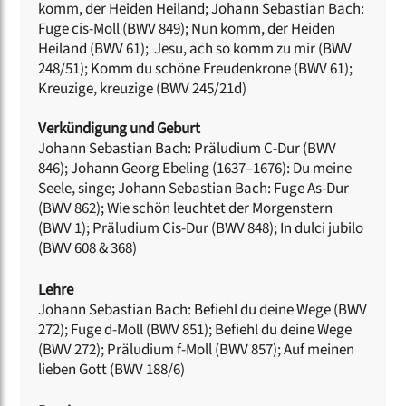
komm, der Heiden Heiland; Johann Sebastian Bach:
Fuge cis-Moll (BWV 849); Nun komm, der Heiden
Heiland (BWV 61); Jesu, ach so komm zu mir (BWV
248/51); Komm du schöne Freudenkrone (BWV 61);
Kreuzige, kreuzige (BWV 245/21d)
Verkündigung und Geburt
Johann Sebastian Bach: Präludium C-Dur (BWV
846); Johann Georg Ebeling (1637–1676): Du meine
Seele, singe; Johann Sebastian Bach: Fuge As-Dur
(BWV 862); Wie schön leuchtet der Morgenstern
(BWV 1); Präludium Cis-Dur (BWV 848); In dulci jubilo
(BWV 608 & 368)
Lehre
Johann Sebastian Bach: Befiehl du deine Wege (BWV
272); Fuge d-Moll (BWV 851); Befiehl du deine Wege
(BWV 272); Präludium f-Moll (BWV 857); Auf meinen
lieben Gott (BWV 188/6)