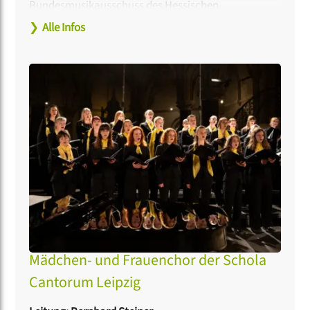
Bundesmusikausschuss des Hessischen
Sängerbundes, dessen Vorsitzender er 2019 wurde.
❯
Alle Infos
Seit 2011 ist er Dozent an der Hessischen Fachschule
für Chorleitung, die er seit 2021 auch leitet. Viel
beachtete Veröffentlichungen im Bereich
gleichstimmige Chormusik bei Edition Peters, die
unter anderem eine Auszeichnung mit dem
Deutschen Musikeditionspreis 2017 bedeuteten,
sowie im Bereich dreistimmige Chormusik mit einer
Männerstimme (auch im Bosse-Verlag) runden sein
Profil ab.
Mädchen- und Frauenchor der Schola
Cantorum Leipzig