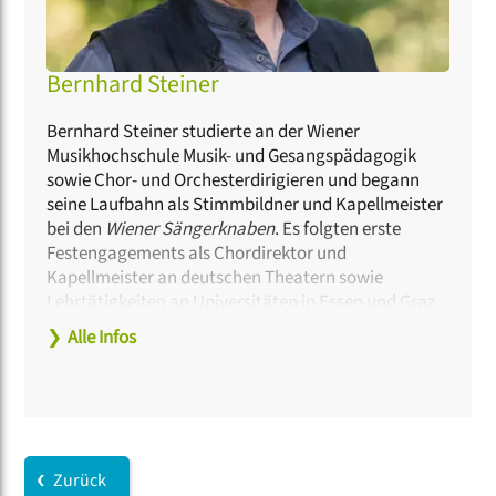
Bernhard Steiner
Bernhard Steiner studierte an der Wiener
Musikhochschule Musik- und Gesangspädagogik
sowie Chor- und Orchesterdirigieren und begann
seine Laufbahn als Stimmbildner und Kapellmeister
bei den
Wiener Sängerknaben
. Es folgten erste
Festengagements als Chordirektor und
Kapellmeister an deutschen Theatern sowie
Lehrtätigkeiten an Universitäten in Essen und Graz.
Bernhard Steiner war Gast bei über fünfzig
❯
Alle Infos
Orchestern, Chören und Opernhäusern in
Deutschland und weltweit. Seit 2001 ist er
musikalischer Leiter des
Kölner Männer-Gesang-
Vereins
. Von 2011 bis 2020 war er Chefdirigent der
Bayer-Philharmoniker Leverkusen
. Seit 2021 ist er
Künstlerischer Leiter der Schola Cantorum der
Zurück