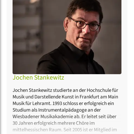
zusammen: Weil sie sich ein Leben ohne Singen nicht
vorstellen können. Und weil sie es lieben, so lange an
den Stücken zu arbeiten, bis sie für Gänsehaut
sorgen. Mit ihren Konzerten möchte
Reine
Frauensache
das Publikum ein kleines Stück an
ihrem Glück teilhaben lassen.
Jochen Stankewitz
Jochen Stankewitz studierte an der Hochschule für
Musik und Darstellende Kunst in Frankfurt am Main
Musik für Lehramt. 1993 schloss er erfolgreich ein
Studium als Instrumentalpädagoge an der
Wiesbadener Musikakademie ab. Er leitet seit über
30 Jahren erfolgreich mehrere Chöre im
mittelhessischen Raum. Seit 2005 ist er Mitglied im