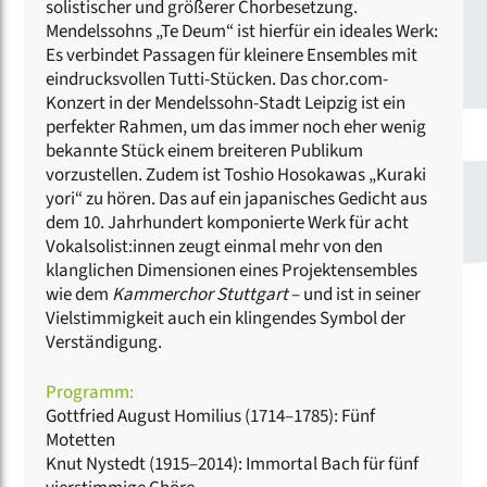
solistischer und größerer Chorbesetzung.
Mendelssohns „Te Deum“ ist hierfür ein ideales Werk:
Es verbindet Passagen für kleinere Ensembles mit
eindrucksvollen Tutti-Stücken. Das chor.com-
Konzert in der Mendelssohn-Stadt Leipzig ist ein
perfekter Rahmen, um das immer noch eher wenig
bekannte Stück einem breiteren Publikum
vorzustellen. Zudem ist Toshio Hosokawas „Kuraki
yori“ zu hören. Das auf ein japanisches Gedicht aus
dem 10. Jahrhundert komponierte Werk für acht
Vokalsolist:innen zeugt einmal mehr von den
klanglichen Dimensionen eines Projektensembles
wie dem
Kammerchor Stuttgart
– und ist in seiner
Vielstimmigkeit auch ein klingendes Symbol der
Verständigung.
Programm:
Gottfried August Homilius (1714–1785): Fünf
Motetten
Knut Nystedt (1915–2014): Immortal Bach für fünf