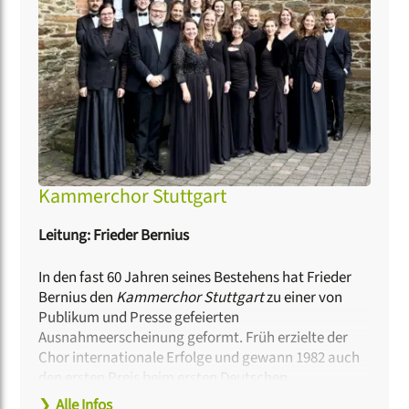
Kammerchor Stuttgart
Leitung: Frieder Bernius
In den fast 60 Jahren seines Bestehens hat Frieder
Bernius den
Kammerchor Stuttgart
zu einer von
Publikum und Presse gefeierten
Ausnahmeerscheinung geformt. Früh erzielte der
Chor internationale Erfolge und gewann 1982 auch
den ersten Preis beim ersten Deutschen
Chorwettbewerb. Es folgten Einladungen zu
❯
Alle Infos