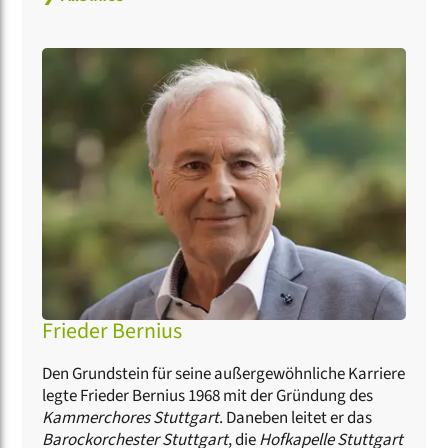
europäischen Festivals und renommierten
Konzerthäusern. Das Repertoire des Chores reicht
vom 17. bis zum 21. Jahrhundert – um die Neue
Musik haben sich Frieder Bernius und sein Chor
zudem mit vielen Uraufführungen verdient
gemacht. Die weltweite Reputation dokumentieren
regelmäßige Nordamerika- und Asientourneen. Als
Aushängeschild des Landes Baden-Württemberg
hat der Chor beständig Kooperations- und
Austauschprojekte mit Orchestern in Kanada, Polen
und Ungarn durchgeführt. Von den ca. 120
Schallplatten- und CD-Einspielungen wurden über
50 mit dem Preis der Deutschen Schallplattenkritik,
dem Diapason d’or, dem ICMA oder dem Edison
Klassik ausgezeichnet.
Frieder Bernius
Den Grundstein für seine außergewöhnliche Karriere
legte Frieder Bernius 1968 mit der Gründung des
Kammerchores Stuttgart
. Daneben leitet er das
Barockorchester Stuttgart
, die
Hofkapelle Stuttgart