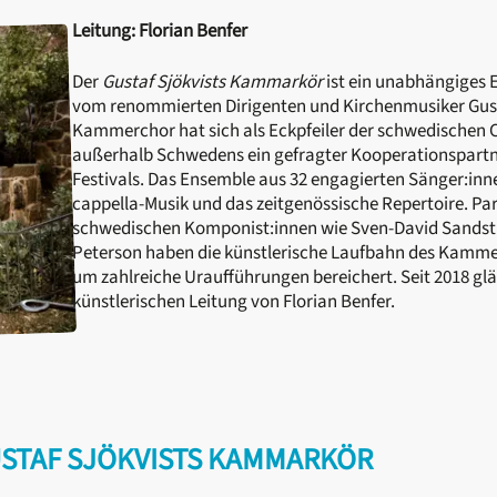
Leitung: Florian Benfer
Der
Gustaf Sjökvists Kammarkör
ist ein unabhängiges
vom renommierten Dirigenten und Kirchenmusiker Gust
Kammerchor hat sich als Eckpfeiler der schwedischen C
außerhalb Schwedens ein gefragter Kooperationspartn
Festivals. Das Ensemble aus 32 engagierten Sänger:inne
cappella-Musik und das zeitgenössische Repertoire. P
schwedischen Komponist:innen wie Sven-David Sandst
Peterson haben die künstlerische Laufbahn des Kamme
um zahlreiche Uraufführungen bereichert. Seit 2018 gl
künstlerischen Leitung von Florian Benfer.
USTAF SJÖKVISTS KAMMARKÖR