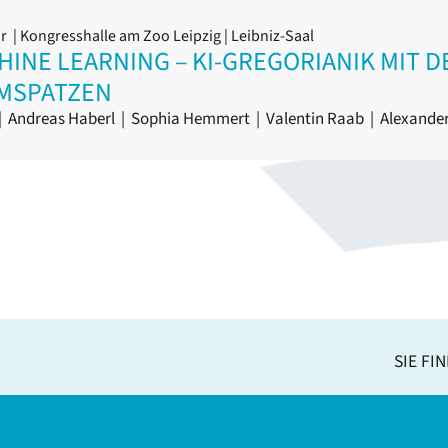
hr
| Kongresshalle am Zoo Leipzig | Leibniz-Saal
INE LEARNING – KI-GREGORIANIK MIT D
MSPATZEN
|
Andreas Haberl
|
Sophia Hemmert
|
Valentin Raab
|
Alexander
SIE FI