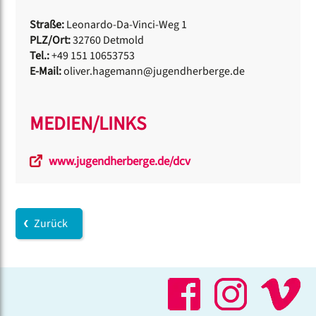
Straße:
Leonardo-Da-Vinci-Weg 1
PLZ/Ort:
32760 Detmold
Tel.:
+49 151 10653753
E-Mail:
oliver.hagemann@jugendherberge.de
MEDIEN/LINKS
www.jugendherberge.de/dcv
Zurück