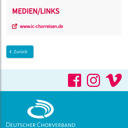
MEDIEN/LINKS
www.ic-chorreisen.de
Zurück