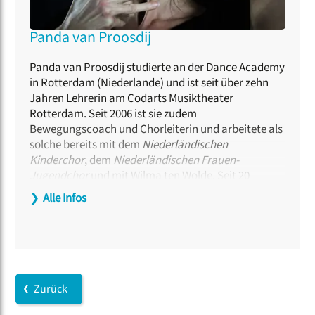
Panda van Proosdij
Panda van Proosdij studierte an der Dance Academy
in Rotterdam (Niederlande) und ist seit über zehn
Jahren Lehrerin am Codarts Musiktheater
Rotterdam. Seit 2006 ist sie zudem
Bewegungscoach und Chorleiterin und arbeitete als
solche bereits mit dem
Niederländischen
Kinderchor
, dem
Niederländischen Frauen-
Jugendchor
und mit Wilma ten Wolde. Seit 20
Jahren arbeitet Panda van Proosdij an Ihrer
❯
Alle Infos
Methode und Philosophie „Voice & Physique”, die
sich mit dem unterstützenden Zusammenspiel von
Körper, Bewegung und Stimme auseinandersetzt.
Zurück