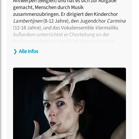
Antwerpen (Belgien) und hat es sich zur Aufgabe
gemacht, Menschen durch Musik
zusammenzubringen. Er dirigiert den Kinderchor
Lambertijnen
(8-12 Jahre), den Jugendchor
Carmina
(12-18 Jahre), und das Vokalensemble
Viermaliks
.
Außerdem unterrichtet er Chorleitung an der
Podiumacademie in Lier. Er ist international als
Dirigent und Workshopleiter bei Festivals wie
❯
Alle Infos
Europa Cantat Junior, Festival di Primavera und
Choralies aktiv. Als Künstlerischer Leiter der
Organisation Zuidgeluid leitet er Projekte, die
barrierefreies Singen für alle fördern. Er dirigiert
außerdem das
OpMaatOrkest
des
Antwerpener
Symphonieorchesters
, mit dem Grundschulkinder
im schulischen Umfeld Instrumente lernen.