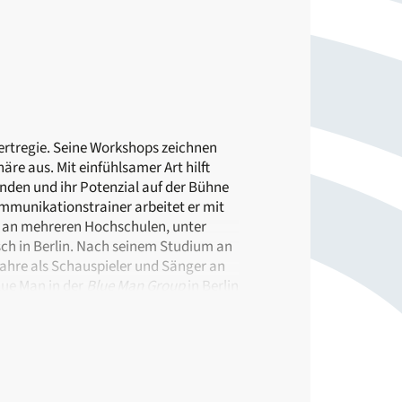
ertregie. Seine Workshops zeichnen
äre aus. Mit einfühlsamer Art hilft
nden und ihr Potenzial auf der Bühne
ommunikationstrainer arbeitet er mit
t an mehreren Hochschulen, unter
ch in Berlin. Nach seinem Studium an
ahre als Schauspieler und Sänger an
lue Man in der
Blue Man Group
in Berlin
e zu führen, unter anderem für Bodo