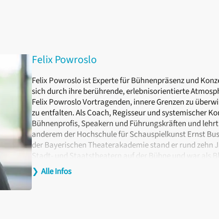
Felix Powroslo
Felix Powroslo ist Experte für Bühnenpräsenz und Konz
sich durch ihre berührende, erlebnisorientierte Atmosph
Felix Powroslo Vortragenden, innere Grenzen zu überwi
zu entfalten. Als Coach, Regisseur und systemischer K
Bühnenprofis, Speakern und Führungskräften und lehr
anderem der Hochschule für Schauspielkunst Ernst Bus
der Bayerischen Theaterakademie stand er rund zehn J
Stadt- und Staatstheatern auf der Bühne und war als B
engagiert. Parallel begann er zu unterrichten und Regi
❯
Alle Infos
Wartke,
Maybebop
oder
Mnozil Brass
.