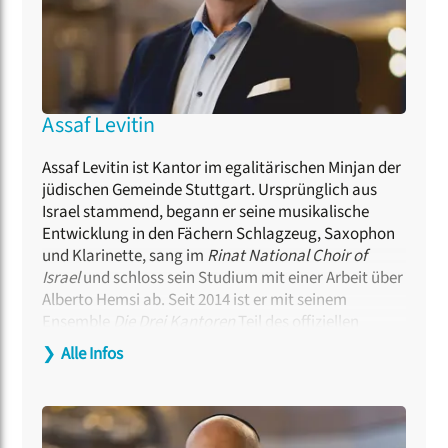
Assaf Levitin
Assaf Levitin ist Kantor im egalitärischen Minjan der
jüdischen Gemeinde Stuttgart. Ursprünglich aus
Israel stammend, begann er seine musikalische
Entwicklung in den Fächern Schlagzeug, Saxophon
und Klarinette, sang im
Rinat National Choir of
Israel
und schloss sein Studium mit einer Arbeit über
Alberto Hemsi ab. Seit 2014 ist er mit seinem
Ensemble
Die Drei Kantoren
Teil des offiziellen
Kulturprogramms des Zentralrats der Juden in
❯
Alle Infos
Deutschland. Im Jahr 2017 gründete er das
Kolot
Vocal Quintet
, ein Ensemble für jüdische und
israelische Musik, dessen Repertoire auf seinen
eigenen Arrangements basiert. Für die Edition