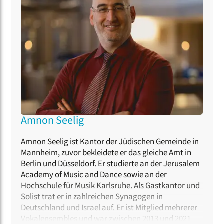
Peters ist er Herausgeber der Edition Hashivenu,
einer Reihe synagogaler Musik aus Deutschland in
der Zeit 1838-1938.
Amnon Seelig
Amnon Seelig ist Kantor der Jüdischen Gemeinde in
Mannheim, zuvor bekleidete er das gleiche Amt in
Berlin und Düsseldorf. Er studierte an der Jerusalem
Academy of Music and Dance sowie an der
Hochschule für Musik Karlsruhe. Als Gastkantor und
Solist trat er in zahlreichen Synagogen in
Deutschland und Israel auf. Er ist Mitglied mehrerer
Vokalensembles und war zwischen 2013 und 2021