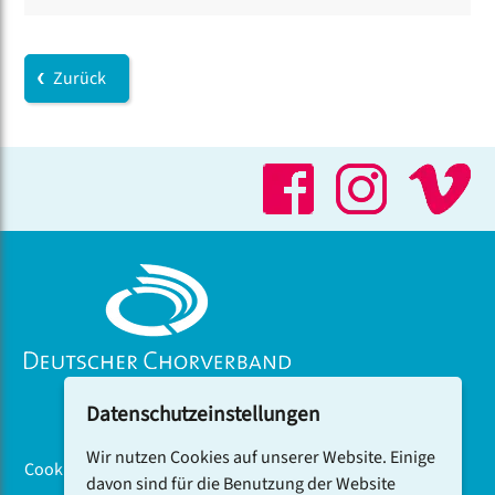
und Beatboxing an der Musikhochschule Freiburg
Freiburg und war 2019 Mitgründer des
Vokalmusikfestivals Black Forest Voices.
Zurück
Datenschutzeinstellungen
Wir nutzen Cookies auf unserer Website. Einige
Cookiebanner
davon sind für die Benutzung der Website