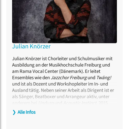
Julian Knörzer
Julian Knörzer ist Chorleiter und Schulmusiker mit
Ausbildung an der Musikhochschule Freiburg und
am Rama Vocal Center (Dänemark). Er leitet
Ensembles wie den
Jazzchor Freiburg
und
Twäng!
und ist als Dozent und Workshopleiter im In- und
Ausland tätig. Neben seiner Arbeit als Dirigent ist er
als Sänger, Beatboxer und Arrangeur aktiv, unter
anderem bei
Unduzo
und
Acoustic Instinct
. 2015
veröffentlichte er das Fachbuch „Beatbox Your Choir
❯
Alle Infos
– Chöre und Vocal Groups perfekt begleiten“
(Schott), das mittlerweile als Standardwerk gilt.
Julian Knörzer unterrichtet Pop/Jazz-Chorleitung