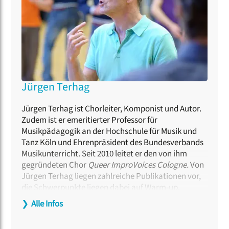
Jürgen Terhag
Jürgen Terhag ist Chorleiter, Komponist und Autor.
Zudem ist er emeritierter Professor für
Musikpädagogik an der Hochschule für Musik und
Tanz Köln und Ehrenpräsident des Bundesverbands
Musikunterricht. Seit 2010 leitet er den von ihm
gegründeten Chor
Queer ImproVoices Cologne.
Von
Jürgen Terhag liegen zahlreiche Publikationen vor,
die Schwerpunkte liegen dabei auf Warm-up,
Popmusikvermittlung, Klassenmusizieren und hier
❯
Alle Infos
insbesondere auf dem Erlernen von Live-
Arrangements.