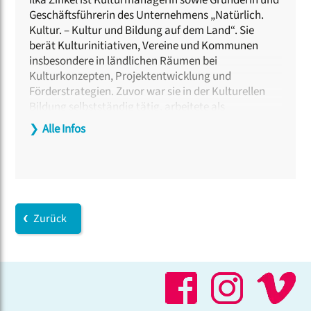
Ilka Zinkel ist Kulturmanagerin sowie Gründerin und
Geschäftsführerin des Unternehmens „Natürlich.
Kultur. – Kultur und Bildung auf dem Land“. Sie
berät Kulturinitiativen, Vereine und Kommunen
insbesondere in ländlichen Räumen bei
Kulturkonzepten, Projektentwicklung und
Förderstrategien. Zuvor war sie in der Kulturellen
Bildung selbstständig tätig, arbeitete als
Projektleiterin und als Geschäftsführerin eines
❯
Alle Infos
Kulturverbandes. Ihre Schwerpunkte liegen in der
Strukturentwicklung durch Kultur, in Kooperationen
sowie in der Verbindung von dezentraler
Kulturarbeit, regionaler Entwicklung und
gesellschaftlicher Teilhabe.
Zurück