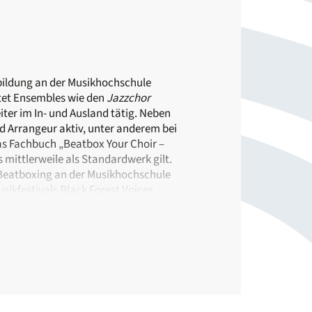
sbildung an der Musikhochschule
tet Ensembles wie den
Jazzchor
ter im In- und Ausland tätig. Neben
und Arrangeur aktiv, unter anderem bei
 das Fachbuch „Beatbox Your Choir –
 mittlerweile als Standardwerk gilt.
 Beatboxing an der Musikhochschule
ikfestivals Black Forest Voices.