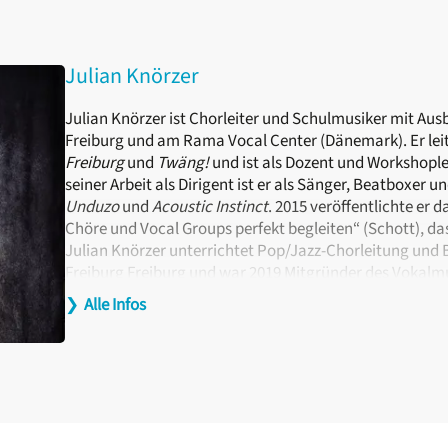
Julian Knörzer
Julian Knörzer ist Chorleiter und Schulmusiker mit Au
Freiburg und am Rama Vocal Center (Dänemark). Er lei
Freiburg
und
Twäng!
und ist als Dozent und Workshoplei
seiner Arbeit als Dirigent ist er als Sänger, Beatboxer 
Unduzo
und
Acoustic Instinct
. 2015 veröffentlichte er
Chöre und Vocal Groups perfekt begleiten“ (Schott), das
Julian Knörzer unterrichtet Pop/Jazz-Chorleitung und
Freiburg Freiburg und war 2019 Mitgründer des Vokalmus
❯
Alle Infos