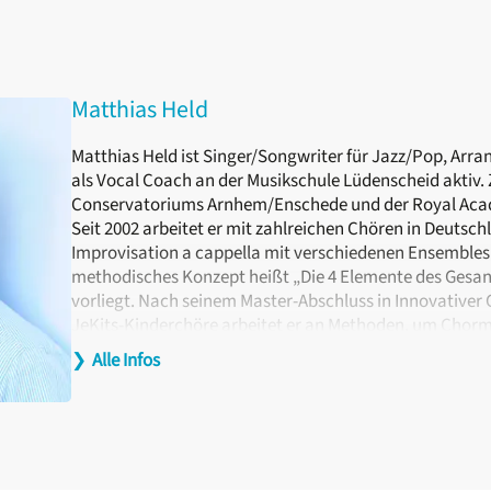
Matthias Held
Matthias Held ist Singer/Songwriter für Jazz/Pop, Ar
als Vocal Coach an der Musikschule Lüdenscheid aktiv. 
Conservatoriums Arnhem/Enschede und der Royal Acad
Seit 2002 arbeitet er mit zahlreichen Chören in Deutsc
Improvisation a cappella mit verschiedenen Ensembles
methodisches Konzept heißt „Die 4 Elemente des Gesan
vorliegt. Nach seinem Master-Abschluss in Innovativer 
JeKits-Kinderchöre arbeitet er an Methoden, um Chorm
gestalten.
❯
Alle Infos