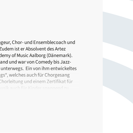
rangeur, Chor- und Ensemblecoach und
Zudem ist er Absolvent des Artez
emy of Music Aalborg (Dänemark).
hland und war von Comedy bis Jazz-
 unterwegs. Ein von ihm entwickeltes
gs“, welches auch für Chorgesang
Chorleitung und einem Zertifikat für
usik auch für Kinder spannend zu