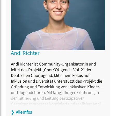
Andi Richter
Andi Richter ist Community-Organisator:in und
leitet das Projekt „ChorYOUgend – Vol. 2“ der
Deutschen Chorjugend. Mit einem Fokus auf
Inklusion und Diversität unterstützt das Projekt die
Gründung und Entwicklung von inklusiven Kinder-
und Jugendchören. Mit langjähriger Erfahrung in
der Initiierung und Leitung partizipativer
Gestaltungsprozesse konzipiert und realisiert Andi
Richter Räume, die spielerisch gesellschaftliche
❯
Alle Infos
Teilhabe und kulturellen Ausdruck erkunden.