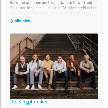
ihn unter anderem auch nach Japan, Taiwan und
Singapur. In seiner solistischen Tätigkeit stellt neben
dem barocken Repertoire die Musik der Moderne
einen wichtigen Schwerpunkt seiner Arbeit dar – er
❯
Alle Infos
war an zahlreichen Uraufführungen beteiligt
(beispielsweise von Alfred Koerppen und Wilfried
Hiller oder Oscar Strasnoy). Etliche CD-
Einspielungen sowie Rundfunk- und
Fernsehsendungen runden sein künstlerisches
Schaffen ab. Johannes Euler ist Lehrbeauftragter für
Gesang an der Universität Kassel und der
Hochschule für Musik, Theater und Medien
Hannover.
Die Singphoniker