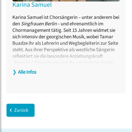
Karina Samuel
Karina Samuel ist Chorsängerin – unter anderem bei
den
Singfrauen Berlin
– und ehrenamtlich im
Chormanagement tätig. Seit 15 Jahren widmet sie
sich intensiv der georgischen Musik, wobei Tamar
Buadze ihr als Lehrerin und Wegbegleiterin zur Seite
steht. Aus ihrer Perspektive als westliche Sängerin
reflektiert sie die besondere Anziehungskraft
„fremder“ Tonsysteme und die persönliche Suche
nach musikalischer Heimat. Sie setzt sich
❯
Alle Infos
leidenschaftlich mit der Frage auseinander, wie
interkulturelles Singen als Spiegel für die eigene
Identität dienen kann.
Zurück