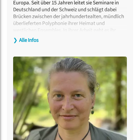
Europa. Seit über 15 Jahren leitet sie Seminare in
Deutschland und der Schweiz und schlägt dabei
Brücken zwischen der jahrhundertealten, mündlich
überlieferten Polyphonie ihrer Heimat und
westlichen Ensembles. In ihrer Arbeit geht es ihr
nicht nur um musikalische Präzision, sondern um
❯
Alle Infos
den tiefen kulturellen Dialog und die Frage, wie die
archaische Kraft georgischer Lieder heute Menschen
über Grenzen hinweg berührt.