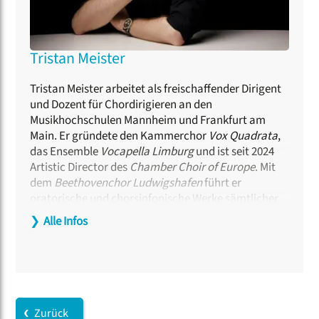
Tristan Meister
Tristan Meister arbeitet als freischaffender Dirigent
und Dozent für Chordirigieren an den
Musikhochschulen Mannheim und Frankfurt am
Main. Er gründete den Kammerchor
Vox Quadrata
,
das Ensemble
Vocapella Limburg
und ist seit 2024
Artistic Director des
Chamber Choir of Europe
. Mit
dem
Beethovenchor Ludwigshafen
führt er
oratorische und chorsinfonische Werke sämtlicher
Epochen auf und arbeitet mit renommierten
❯
Alle Infos
Orchestern zusammen. Zahlreiche Rundfunk- und
CD-Aufnahmen, darunter viele
Weltersteinspielungen, dokumentieren seine
musikalische Arbeit. Er ist Herausgeber,
Wettbewerbsjuror sowie regelmäßig als Workshop-
und Kursleiter bei nationalen und internationalen
Zurück