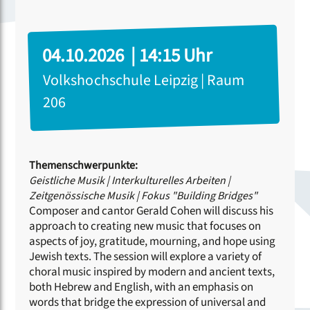
04.10.2026 | 14:15 Uhr
Volkshochschule Leipzig | Raum
206
Themenschwerpunkte:
Geistliche Musik
|
Interkulturelles Arbeiten
|
Zeitgenössische Musik
|
Fokus "Building Bridges"
Composer and cantor Gerald Cohen will discuss his
approach to creating new music that focuses on
aspects of joy, gratitude, mourning, and hope using
Jewish texts. The session will explore a variety of
choral music inspired by modern and ancient texts,
both Hebrew and English, with an emphasis on
words that bridge the expression of universal and