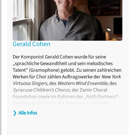
Gerald Cohen
Der Komponist Gerald Cohen wurde für seine
„sprachliche Gewandtheit und sein melodisches
Talent“ (Gramophone) gelobt. Zu seinen zahlreichen
Werken für Chor zählen Auftragswerke der
New York
Virtuoso Singers
, des
Western Wind Ensemble
, des
Syracuse Children’s Chorus
, der Zamir Choral
Foundation sowie im Rahmen des „Faith Partners“-
Residenzprogramms des American Composer
Forum. Seine Oper „Steal a Pencil for Me“, die auf
❯
Alle Infos
einer wahren Liebesgeschichte aus einem
Konzentrationslager basiert, wurde von der Opera
Colorado uraufgeführt und für seine