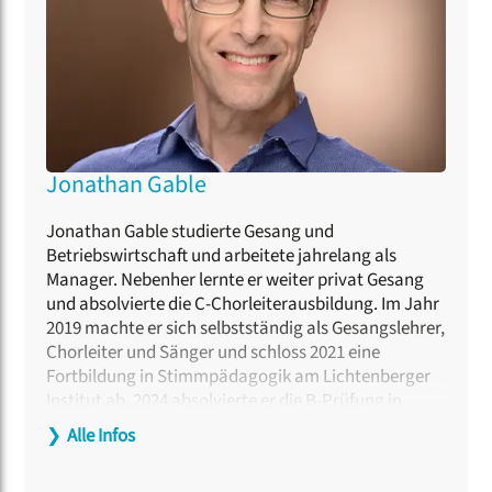
Jonathan Gable
Jonathan Gable studierte Gesang und
Betriebswirtschaft und arbeitete jahrelang als
Manager. Nebenher lernte er weiter privat Gesang
und absolvierte die C-Chorleiterausbildung. Im Jahr
2019 machte er sich selbstständig als Gesangslehrer,
Chorleiter und Sänger und schloss 2021 eine
Fortbildung in Stimmpädagogik am Lichtenberger
Institut ab. 2024 absolvierte er die B-Prüfung in
Chorleitung bei Professor Cornelius Trantow an der
❯
Alle Infos
Bundesakademie für kulturelle Bildung in
Wolfenbüttel. Zurzeit gibt Jonathan Gable