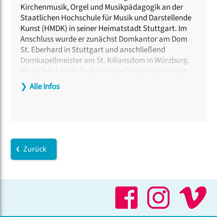
Kirchenmusik, Orgel und Musikpädagogik an der
Staatlichen Hochschule für Musik und Darstellende
Kunst (HMDK) in seiner Heimatstadt Stuttgart. Im
Anschluss wurde er zunächst Domkantor am Dom
St. Eberhard in Stuttgart und anschließend
Domkapellmeister am St. Kiliansdom in Würzburg.
Heute lehrt er als Professor für Chorleitung an der
Musikhochschule in Regensburg, zuvor in gleicher
❯
Alle Infos
Funktion an der HMDK Stuttgart und an der
Hochschule für Kirchenmusik Rottenburg.
Konzertreisen mit seinen Ensembles führten ihn
durch ganz Europa und in die USA, wo er für die
Teilnahme am International Conductors Exchange
Program (ICEP) der American Choral Directors
Zurück
Association ausgewählt wurde.