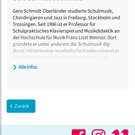
Gero Schmidt-Oberländer studierte Schulmusik,
Chordirigieren und Jazz in Freiburg, Stockholm und
Trossingen. Seit 1996 ist er Professor für
Schulpraktisches Klavierspiel und Musikdidaktik an
der Hochschule für Musik Franz Liszt Weimar. Dort
gründete er unter anderem die
Schulmusik Big
Band
, initiierte eine musikalische Kinderuniversität
und leitete eine schulische Versuchsklasse. Als
Musikpädagoge prägte er mit dem Konzept des
❯
Alle Infos
„Aufbauenden Musikunterrichts“ Lehrpläne in
Deutschland und Österreich. Er leitete Projekte wie
„Primacanta“, veröffentlichte vielfach
ausgezeichnete Lehrwerke wie
„MusiX“und
„Singsation!“ und ist international als
Fortbildner in Musikpädagogik, Schulpraktischem
Zurück
Klavierspiel und Chordirigieren tätig. Zudem
engagiert er sich in Fachverbänden und
musikpädagogischen Netzwerken.