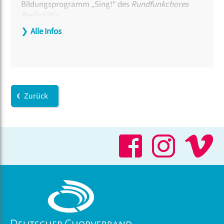
Bildungsprogramm „Sing!“ des
Rundfunkchores
Berlin
tätig.
❯
Alle Infos
Zurück