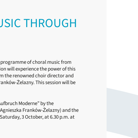
MUSIC THROUGH
 programme of choral music from
ion will experience the power of this
om the renowned choir director and
ranków-Żelazny. This session will be
“Aufbruch Moderne” by the
Agnieszka Franków-Żelazny) and the
aturday, 3 October, at 6.30 p.m. at