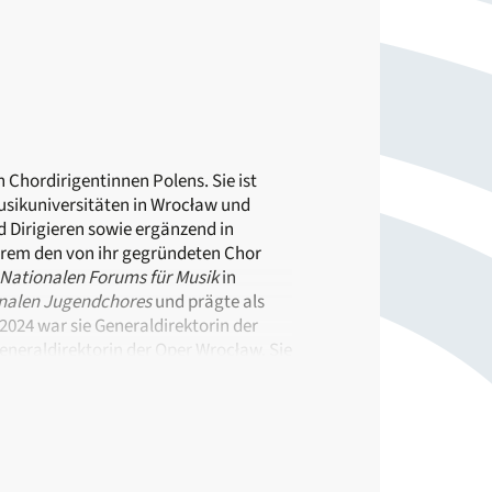
Chordirigentinnen Polens. Sie ist
Musikuniversitäten in Wrocław und
d Dirigieren sowie ergänzend in
erem den von ihr gegründeten Chor
 Nationalen Forums für Musik
in
onalen Jugendchores
und prägte als
024 war sie Generaldirektorin der
Generaldirektorin der Oper Wrocław. Sie
en Orchestern und Dirigenten weltweit.