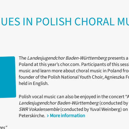
QUES IN POLISH CHORAL 
The
Landesjugendchor Baden-Württemberg
presents a
Poland at this year’s chor.com. Participants of this sess
music and learn more about choral music in Poland fr
founder of the Polish National Youth Choir, Agnieszka F
held in English.
Polish vocal music can also be enjoyed in the concert 
Landesjugendchor Baden-Württemberg
(conducted by 
SWR Vokalensemble
(conducted by Yuval Weinberg) on S
Peterskirche.
More information
ges"