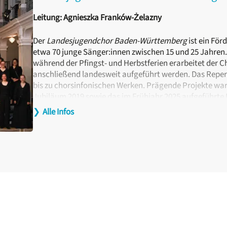
Leitung: Agnieszka Franków-Żelazny
Der
Landesjugendchor Baden-Württemberg
ist ein Fö
etwa 70 junge Sänger:innen zwischen 15 und 25 Jahren
während der Pfingst- und Herbstferien erarbeitet der 
anschließend landesweit aufgeführt werden. Das Reper
bis zu chorsinfonischen Werken. Prägende Projekte wa
Jubiläum 2019 sowie das im Frühjahr 2025 aufgeführt
Württembergischen Philharmonie Reutlingen
. Viele E
❯
Alle Infos
Musikpädagog:innen, Chorleiter:innen oder Sänger:inne