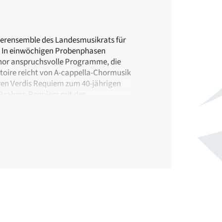
rderensemble des Landesmusikrats für
. In einwöchigen Probenphasen
Chor anspruchsvolle Programme, die
toire reicht von A-cappella-Chormusik
ren Verdis Requiem zum 40-jährigen
e Brahms-Requiem mit der
hemalige wirken später selbst als
n weiter.