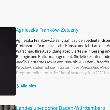
Agnieszka Franków-Żelazny
Agnieszka Franków-Żelazny zählt zu den bedeutendsten 
Professorin für musikalische Künste und lehrt an den 
Warschau. Ihre Ausbildung absolvierte sie in Gesang un
Biologie und Kulturmanagement. Sie leitete unter and
Medici Cantantes
sowie von 2006 bis 2021 den
Chor des
Wrocław. Zudem ist sie Initiatorin des
Polnischen Nati
Programmdirektorin die Choral Academy. Von 2022 bis 2
Sudetischen Philharmonie Wałbrzych, seit 2025 ist sie 
erhielt zahlreiche Preise und arbeitete mit renommiert
❯
Alle Infos
Landesjugendchor Baden-Württemberg