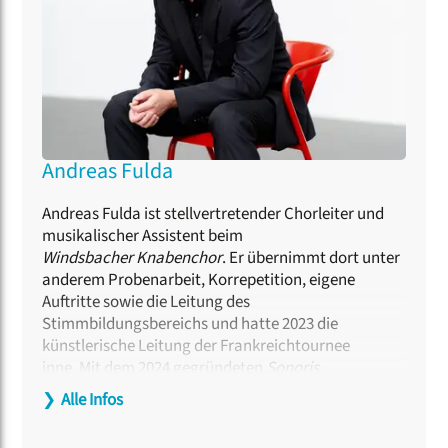
Andreas Fulda
Andreas Fulda ist stellvertretender Chorleiter und
musikalischer Assistent beim
Windsbacher Knabenchor
. Er übernimmt dort unter
anderem Probenarbeit, Korrepetition, eigene
Auftritte sowie die Leitung des
Stimmbildungsbereichs und hatte 2023 die
künstlerische Leitung der Frankreichtournee
inne. Mit dem 2024 gegründeten
Sonoris
Vokalensemble
war er beim Deutschen Chorfest
❯
Alle Infos
2025 dreifacher Preisträger. Er ist
Chorleitungsdozent im Fränkischen Sängerbund