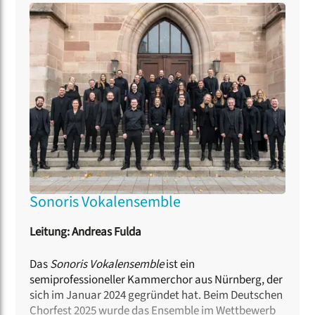
und für die Chor- und Ensembleleitung Deutschland
(CED) als Supervisor für Ensembleleitende tätig.
2021 erhielt er einen Lehrauftrag an der
Pädagogischen Hochschule Karlsruhe. Er singt in
(semi-) professionellen Ensembles und ist
pianistisch mit seiner Schwester Katharina Fulda im
Duo
Unsinn
unter anderem am Staatstheater
Meiningen aktiv.
Sonoris Vokalensemble
Leitung: Andreas Fulda
Das
Sonoris Vokalensemble
ist ein
semiprofessioneller Kammerchor aus Nürnberg, der
sich im Januar 2024 gegründet hat. Beim Deutschen
Chorfest 2025 wurde das Ensemble im Wettbewerb