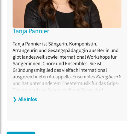
Tanja Pannier
Tanja Pannier ist Sängerin, Komponistin,
Arrangeurin und Gesangspädagogin aus Berlin und
gibt landesweit sowie international Workshops für
Sänger:innen, Chöre und Ensembles. Sie ist
Gründungsmitglied des vielfach international
ausgezeichneten A-cappella-Ensembles
Klangbezirk
und hat unter anderem Theatermusik für das Grips-
Theater und das Schauspielhaus Düsseldorf
geschrieben. An der Universität der Künste Berlin ist
❯
Alle Infos
sie seit 2021 als Dozentin und Abteilungsleiterin für
Jazz/Pop Gesang in den pädagogischen
Studiengängen tätig. Seit 2022 ist sie Künstlerische
Leiterin des Black Forest Voices Festivals.