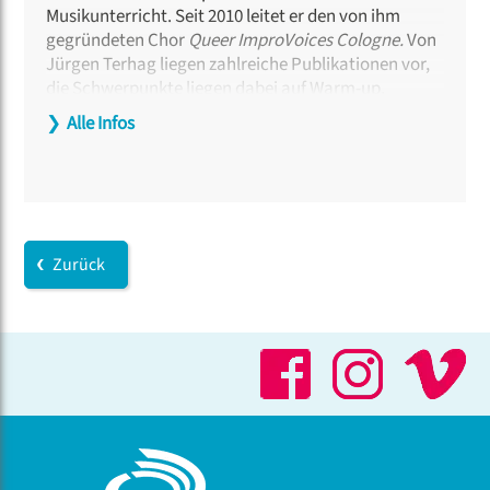
Musikunterricht. Seit 2010 leitet er den von ihm
gegründeten Chor
Queer ImproVoices Cologne.
Von
Jürgen Terhag liegen zahlreiche Publikationen vor,
die Schwerpunkte liegen dabei auf Warm-up,
Popmusikvermittlung, Klassenmusizieren und hier
❯
Alle Infos
insbesondere auf dem Erlernen von Live-
Arrangements.
Zurück