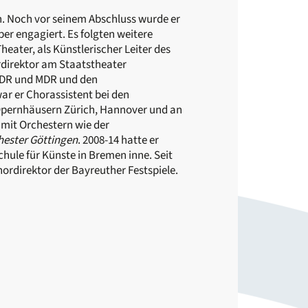
n. Noch vor seinem Abschluss wurde er
per engagiert. Es folgten weitere
ater, als Künstlerischer Leiter des
direktor am Staatstheater
 NDR und MDR und den
ar er Chorassistent bei den
Opernhäusern Zürich, Hannover und an
 mit Orchestern wie der
hester Göttingen
. 2008-14 hatte er
chule für Künste in Bremen inne. Seit
Chordirektor der Bayreuther Festspiele.