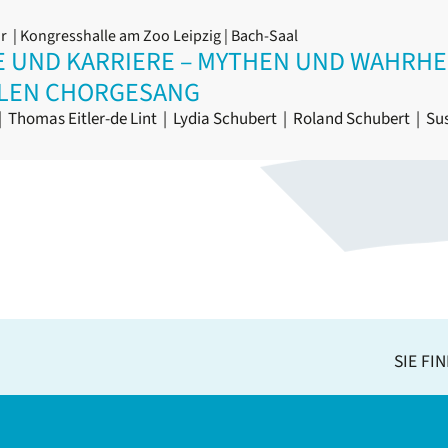
hr
| Kongresshalle am Zoo Leipzig | Bach-Saal
E UND KARRIERE – MYTHEN UND WAHRH
LLEN CHORGESANG
|
Thomas Eitler-de Lint
|
Lydia Schubert
|
Roland Schubert
|
Sus
SIE FI