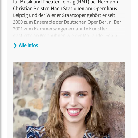
für Musik und Theater Leipzig (HMT) bei Hermann
Christian Polster. Nach Stationen am Opernhaus
Leipzig und der Wiener Staatsoper gehört er seit
2000 zum Ensemble der Deutschen Oper Berlin. Der
2001 zum Kammersänger ernannte Künstler
gastierte an Weltbühnen wie der Mailänder Scala
und der Semperoper. Sein Repertoire umfasst über
❯
Alle Infos
100 Partien, die er mit bedeutenden Regisseur:innen
– darunter Götz Friedrich und Peter Konwitschny –
erarbeitete. Als Konzertsänger musizierte er mit
Orchestern wie den
Wiener Philharmonikern
und
dem
Gewandhausorchester
. Seit 2004 gibt er sein
Wissen als Professor für Gesang an der HMT Leipzig
weiter. Zahlreiche CD- und TV-Aufnahmen
dokumentieren sein Schaffen.