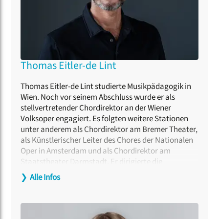
Thomas Eitler-de Lint
Thomas Eitler-de Lint studierte Musikpädagogik in
Wien. Noch vor seinem Abschluss wurde er als
stellvertretender Chordirektor an der Wiener
Volksoper engagiert. Es folgten weitere Stationen
unter anderem als Chordirektor am Bremer Theater,
als Künstlerischer Leiter des Chores der Nationalen
Oper in Amsterdam und als Chordirektor am
Staatstheater Darmstadt. Er dirigierte die
Rundfunkchöre des WDR, NDR und MDR und den
❯
Alle Infos
Niederländischen Rundfunkchor
in Hilversum.
Zudem war er Chorassistent bei den Bayreuther
Festspielen und Gast-Chordirektor an den
Opernhäusern Zürich, Hannover und an der Oper in