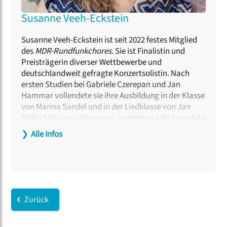
Susanne Veeh-Eckstein
Susanne Veeh-Eckstein ist seit 2022 festes Mitglied
des
MDR-Rund­funkchores
. Sie ist Finalistin und
Preisträgerin diverser Wettbewerbe und
deutschlandweit gefragte Konzertsolistin. Nach
ersten Studien bei Gabriele Czerepan und Jan
Hammar vollendete sie ihre Ausbildung in der Klasse
von Marina Sandel und in der Liedklasse von Jan
Philip Schulze in Hannover. Im letzten Jahr beendete
sie zudem den Masterstudiengang Musikpädagogik
❯
Alle Infos
in Nürnberg mit Auszeichnung. In ihrer
Abschlussarbeit ging sie der Frage nach dem idealen
Weg in den Rundfunkchor nach und führte dazu eine
Studie unter Sänger:innen mehrerer deutscher
Rundfunkchöre durch. Das Thema der
professionellen Chorausbildung liegt ihr sehr am
Zurück
Herzen, weswegen sie sich auch in einer
Fachkommission der Unisono für die Stärkung der