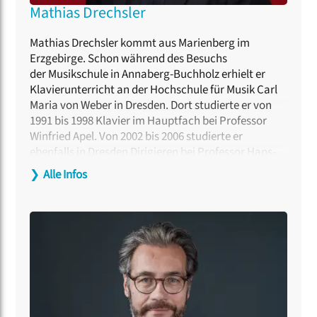
Mathias Drechsler
Mathias Drechsler kommt aus Marienberg im
Erzgebirge. Schon während des Besuchs
der Musikschule in Annaberg-Buchholz erhielt er
Klavierunterricht an der Hochschule für Musik Carl
Maria von Weber in Dresden. Dort studierte er von
1991 bis 1998 Klavier im Hauptfach bei Professor
Winfried Apel. Von 2002 bis 2006 studierte er
ebenfalls in Dresden Dirigieren bei Professor Hans-
Christoph Rademann. Parallel arbeitete er
❯
Alle Infos
freischaffend. Seit 2008 ist Mathias Drechsler
Chordirektor der Musikalischen Komödie.