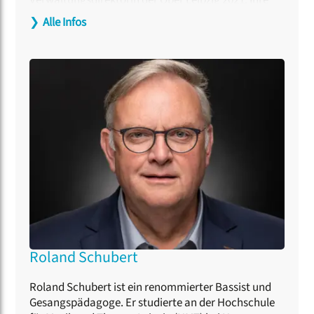
Verwaltungsaufgaben an der Oper Leipzig umfassen
❯
Alle Infos
neben der wirtschaftlichen Solidität des größten
künstlerischen Eigenbetriebs der Stadt auch die
Verantwortung für gleich drei denkmalgeschützte
Standorte: das Opernhaus, die Musikalische
Komödie und die Theaterwerkstätten. Seit 2019 ist
sie zudem die stellvertretende Vorsitzende des
Landesverbands Sachsen im Deutschen
Bühnenverein. 2022 wurde sie vom
Ministerpräsidenten des Freistaats zur
Kultursenatorin ernannt. An der Oper Leipzig setzt
Lydia Schubert ihre Schwerpunkte auf Vertrieb,
Digitalisierung und Arbeitskultur.
Roland Schubert
Roland Schubert ist ein renommierter Bassist und
Gesangspädagoge. Er studierte an der Hochschule