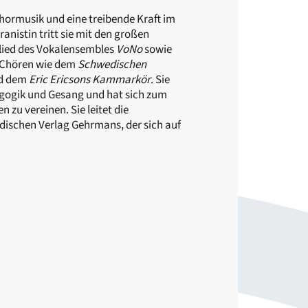
Chormusik und eine treibende Kraft im
nistin tritt sie mit den großen
glied des Vokalensembles
VoNo
sowie
n Chören wie dem
Schwedischen
d dem
Eric Ericsons Kammarkör
. Sie
agogik und Gesang und hat sich zum
n zu vereinen. Sie leitet die
ischen Verlag Gehrmans, der sich auf