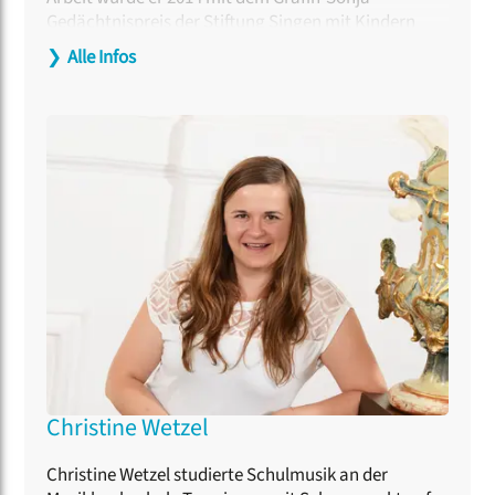
Gedächtnispreis der Stiftung Singen mit Kindern
ausgezeichnet. Er ist Autor und Herausgeber
❯
Alle Infos
zahlreicher Lieder- und Chorbücher, von Artikeln
und Schriften zum Thema Musik, Musikvermittlung
und Musikpädagogik und hauptveranwortlicher
Herausgeber der chorpädagogischen Reihe
„chorissimo!“.
Christine Wetzel
Christine Wetzel studierte Schulmusik an der