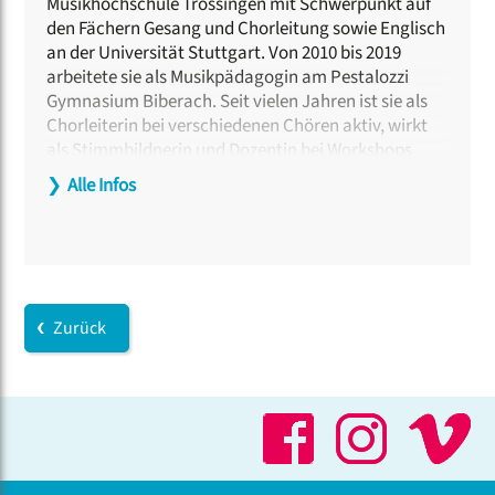
Musikhochschule Trossingen mit Schwerpunkt auf
den Fächern Gesang und Chorleitung sowie Englisch
an der Universität Stuttgart. Von 2010 bis 2019
arbeitete sie als Musikpädagogin am Pestalozzi
Gymnasium Biberach. Seit vielen Jahren ist sie als
Chorleiterin bei verschiedenen Chören aktiv, wirkt
als Stimmbildnerin und Dozentin bei Workshops
überregional mit und singt in zahlreichen
❯
Alle Infos
Ensembles. Seit 2017 ist sie Leiterin der
Mädchenkantorei St. Johannes Baptist Bad Saulgau
und seit August 2019 Akademiedozentin an der
Landesakademie Ochsenhausen.
Zurück