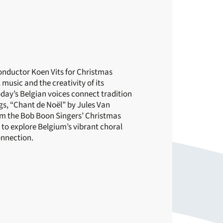
 conductor Koen Vits for Christmas
music and the creativity of its
ay’s Belgian voices connect tradition
gs, “Chant de Noël” by Jules Van
rom the Bob Boon Singers’ Christmas
 to explore Belgium’s vibrant choral
onnection.