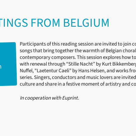
TINGS FROM BELGIUM
Participants of this reading session are invited to join
songs that bring together the warmth of Belgian choral 
contemporary composers. This session explores how tod
with renewal through “Stille Nacht” by Kurt Bikkember
m
Nuffel, “Laetentur Caeli” by Hans Helsen, and works f
series. Singers, conductors and music lovers are invited
culture and share in a festive moment of artistry and c
In cooperation with Euprint.