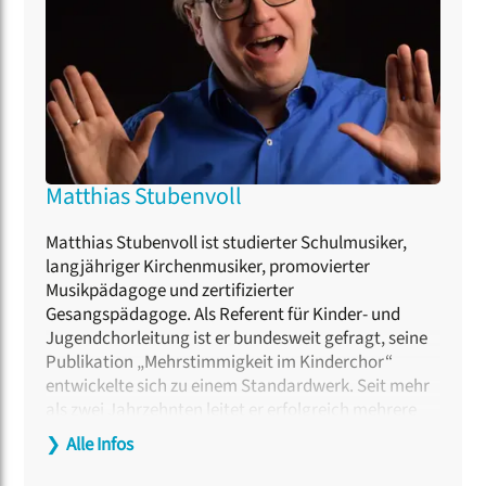
Matthias Stubenvoll
Matthias Stubenvoll ist studierter Schulmusiker,
langjähriger Kirchenmusiker, promovierter
Musikpädagoge und zertifizierter
Gesangspädagoge. Als Referent für Kinder- und
Jugendchorleitung ist er bundesweit gefragt, seine
Publikation „Mehrstimmigkeit im Kinderchor“
entwickelte sich zu einem Standardwerk. Seit mehr
als zwei Jahrzehnten leitet er erfolgreich mehrere
Kinder-, Jugend- und Erwachsenenchöre quer durch
❯
Alle Infos
alle Alters- und Leistungsstufen. Derzeit dirigiert er
unter anderem innerhalb der Pachelbel-