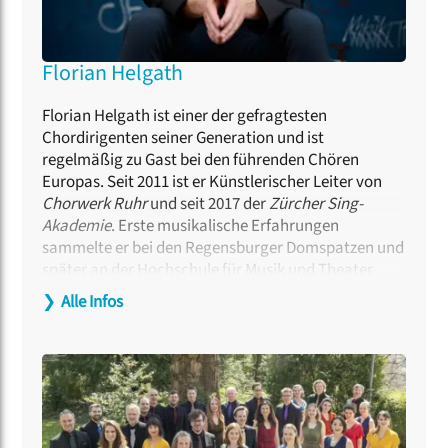
Florian Helgath
Florian Helgath ist einer der gefragtesten
Chordirigenten seiner Generation und ist
regelmäßig zu Gast bei den führenden Chören
Europas. Seit 2011 ist er Künstlerischer Leiter von
Chorwerk Ruhr
und seit 2017 der
Zürcher Sing-
Akademie
. Erste musikalische Erfahrungen
sammelte er bei den Regensburger Domspatzen und
später an der Hochschule für Musik und Theater
München. Zu seinen wichtigsten Lehrern zählen
❯
Alle Infos
Michael Gläser, Stefan Parkman und Dan Olof
Stenlund. Er ist Preisträger des Eric Ericson Award
2006 sowie der Competition For Young Choral
Conductors 2007. Von 2009 bis 2015 leitete er den
Dänischen Rundfunkchor
und von 2008 bis 2016
dirigierte er den
Via Nova Chor München
. Seit 2024
hat er eine Professur für Chorleitung an der