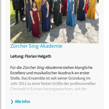
Hochschule für Musik und Theater München.
Zürcher Sing-Akademie
Leitung: Florian Helgath
Für die
Zürcher Sing-Akademie
stehen klangliche
Exzellenz und musikalischer Ausdruck an erster
Stelle. Das Ensemble ist seit seiner Gründung im
Jahr 2011 zu einer festen Größe der professionellen
Chorwelt in Europa herangewachsen, seit der
Saison 2017/18 formt Florian Helgath als
Künstlerischer Leiter das Profil des Chores. Die
❯
Alle Infos
Arbeit mit zahlreichen Spitzendirigent:innen haben