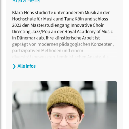
Klara Hens
Klara Hens studierte unter anderem Musik an der
Hochschule für Musik und Tanz Köln und schloss
2023 den Masterstudiengang Innovative Choir
Directing Jazz/Pop an der Royal Academy of Music
in Dänemark ab. Ihre künstlerische Arbeit ist
geprägt von modernen pädagogischen Konzepten,
partizipativen Methoden und einem
diversitätsbewussten, feministischen Ansatz. Als
queere und neurodivergente Künstler:in bringt sie
❯
Alle Infos
eine intersektionale Perspektive in die chorische
Praxis ein, die Fragen von Teilhabe, Zugänglichkeit
und Machtverhältnissen im musikalischen Kontext
reflektiert. Diese Perspektive prägt insbesondere
ihre Arbeit mit marginalisierten Gruppen und ihr
Engagement für diskriminierungssensible,
barrierearme Probenräume. Sie leitet den FLINTA*-
Chor
Nebula
, den
Projektchor Köln
sowie
den
trans*queeren Chor Köln
. Neben der Ensemblearbeit
ist Klara Hens als Dozent:in für Jazz/Pop-