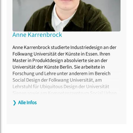
Chorleitung an der Hochschule für Musik und Tanz
Köln tätig.
Anne Karrenbrock
Anne Karrenbrock studierte Industriedesign an der
Folkwang Universität der Künste in Essen. Ihren
Master in Produktdesign absolvierte sie an der
Universität der Künste Berlin. Sie arbeitete in
Forschung und Lehre unter anderem im Bereich
Social Design der Folkwang Universität, am
Lehrstuhl für Ubiquitous Design der Universität
Siegen sowie am Kompetenzzentrum Social Urban
Design der Hochschule Niederrhein. Weitere
❯
Alle Infos
Stationen waren das Wuppertal Institut und die
Fliedner Fachhochschule Düsseldorf. Seit 2022 lehrt
und forscht sie an der Technischen Hochschule Köln
zu Gestaltung, Partizipation und Transformation.
Ihre Arbeiten untersuchen, wie co-kreative