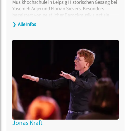
Musikhochschule in Leipzig Historischen Gesang bei
Yosemeh Adjei und Florian Sievers. Besonders
begeistert von geistlicher Barockmusik singt sie
regelmäßig als Solistin in Gottesdiensten und
❯
Alle Infos
Konzerten. Im Jahr 2024 war sie Finalistin beim XXIV.
Internationalen Johann-Sebastian-Bach-
Wettbewerb in Leipzig.
Jonas Kraft