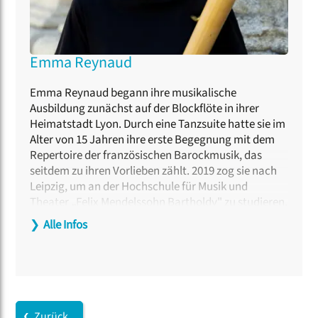
Emma Reynaud
Emma Reynaud begann ihre musikalische
Ausbildung zunächst auf der Blockflöte in ihrer
Heimatstadt Lyon. Durch eine Tanzsuite hatte sie im
Alter von 15 Jahren ihre erste Begegnung mit dem
Repertoire der französischen Barockmusik, das
seitdem zu ihren Vorlieben zählt. 2019 zog sie nach
Leipzig, um an der Hochschule für Musik und
Theater
„
Felix Mendelssohn Bartholdy" zu studieren.
Anschließend spezialisierte sie sich im
❯
Alle Infos
Masterstudium im Bereich Alte Musik an der Schola
Cantorum Basiliensis. Als Zinkenistin und
Blockflötistin tritt sie mit Ensembles wie dem
Neuen
Bachischen Collegium Musicum
, dem
Gewandhausorchester
und
Musica Fiata
auf
europäischen Bühnen auf und wirkt bei CD-
Zurück