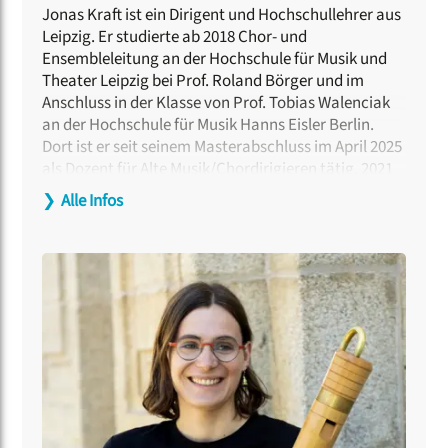
Jonas Kraft ist ein Dirigent und Hochschullehrer aus
Leipzig. Er studierte ab 2018 Chor- und
Ensembleleitung an der Hochschule für Musik und
Theater Leipzig bei Prof. Roland Börger und im
Anschluss in der Klasse von Prof. Tobias Walenciak
an der Hochschule für Musik Hanns Eisler Berlin.
Dort ist er seit seinem Masterabschluss im April 2025
als Dozent für Alte Musik/Chordirigieren tätig. 2021
gründete er das
Ensemble Lachrymae
(Kammerchor
❯
Alle Infos
und Barockorchester) in Leipzig. Mit diesem
spezialisiert er sich auf die authentische Aufführung
französischer Musik des 17. und 18. Jahrhunderts
und deren Verbreitung im deutschsprachigen Raum.
Er setzt sich leidenschaftlich für die Verbindung Alter
und Neuer Musik in innovativen Konzertformaten
ein und möchte damit ein junges Publikum für
Klassik begeistern.