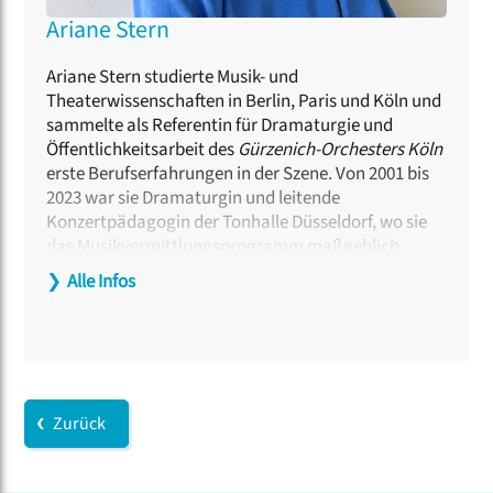
Ariane Stern
Ariane Stern studierte Musik- und
Theaterwissenschaften in Berlin, Paris und Köln und
sammelte als Referentin für Dramaturgie und
Öffentlichkeitsarbeit des
Gürzenich-Orchesters Köln
erste Berufserfahrungen in der Szene. Von 2001 bis
2023 war sie Dramaturgin und leitende
Konzertpädagogin der Tonhalle Düsseldorf, wo sie
das Musikvermittlungsprogramm maßgeblich
prägte. Parallel arbeitete sie als Moderatorin an
❯
Alle Infos
weiteren Konzerthäusern und lehrte als Dozentin
Musikvermittlung an der Hochschule für Musik
Detmold. Seit 2023 ist sie Chormanagerin von
Chorwerk Ruhr
und verantwortet gemeinsam mit
dem Künstlerischen Leiter Florian Helgath die
Programmplanung und Organisation des
Zurück
renommierten Profi-Vokalensembles aus NRW.