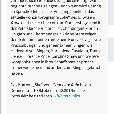
verändert sich Wortbedeutung durch Klang? Wann
beginnt Sprache zu singen – und wann wird Gesang
zu Sprache? Inhaltlicher Ausgangspunkt ist das
aktuelle Konzertprogramm „She“ des
Chorwerk
Ruhr
, das bei der chor.com am Donnerstagabend in
der Peterskirche zu hören ist. Chefdirigent Florian
Helgath und Chormanagerin Ariane Stern zeigen
den Teilnehmer:innen mit einem Kurzvortrag sowie
Praxisübungen und gemeinsamem Singen wie
Hildegard von Bingen, Maddalena Casulana, Fanny
Hensel, Florence Price, Caroline Shaw und weitere
Komponistinnen in ihrer Schaffenszeit Sprache
immer wieder neu und anders zum Klingen gebracht
haben.
Das Konzert „She“ vom
Chorwerk Ruhr
ist am
Donnerstag, 1. Oktober um 18.30 Uhr in der
Peterskirche zu erleben.
Weitere Infos