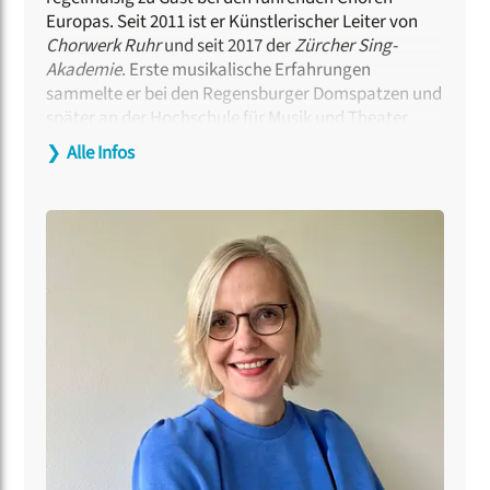
Europas. Seit 2011 ist er Künstlerischer Leiter von
Chorwerk Ruhr
und seit 2017 der
Zürcher Sing-
Akademie
. Erste musikalische Erfahrungen
sammelte er bei den Regensburger Domspatzen und
später an der Hochschule für Musik und Theater
München. Zu seinen wichtigsten Lehrern zählen
❯
Alle Infos
Michael Gläser, Stefan Parkman und Dan Olof
Stenlund. Er ist Preisträger des Eric Ericson Award
2006 sowie der Competition For Young Choral
Conductors 2007. Von 2009 bis 2015 leitete er den
Dänischen Rundfunkchor
und von 2008 bis 2016
dirigierte er den
Via Nova Chor München
. Seit 2024
hat er eine Professur für Chorleitung an der
Hochschule für Musik und Theater München.