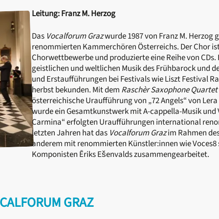
Leitung: Franz M. Herzog
Das
Vocalforum Graz
wurde 1987 von Franz M. Herzog 
renommierten Kammerchören Österreichs. Der Chor ist 
Chorwettbewerbe und produzierte eine Reihe von CDs. 
geistlichen und weltlichen Musik des Frühbarock und d
und Erstaufführungen bei Festivals wie Liszt Festival R
herbst bekunden. Mit dem
Raschèr Saxophone Quartet
österreichische Uraufführung von „72 Angels“ von Ler
wurde ein Gesamtkunstwerk mit A-cappella-Musik und V
Carmina“ erfolgten Uraufführungen international ren
letzten Jahren hat das
Vocalforum Graz
im Rahmen des F
anderem mit renommierten Künstler:innen wie Voces8 
Komponisten Ēriks Ešenvalds zusammengearbeitet.
OCALFORUM GRAZ