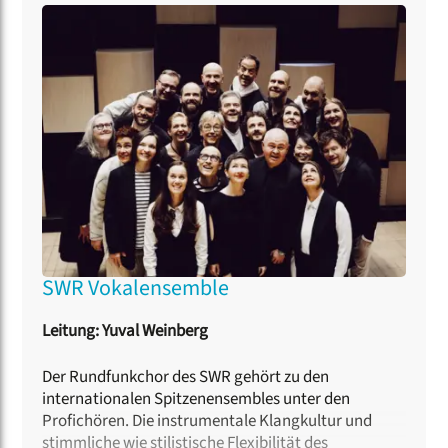
Preis beim Chordirigierwettbewerb in Wrocław, 2015
und 2016 den Gary Bertini Nachwuchspreis und 2017
den ersten Preis beim Kammerchor-Wettbewerb
Marktoberdorf. Von 2015 bis 2017 war er
Chefdirigent des Osloer Kammerchores
Nova
und
des
Nationalen Jugendchores
Norwegen
und von
2019 bis 2023 Künstlerischer Leiter des
EuroChoir
.
Seit 2019 ist er zudem erster Gastdirigent des
Norske
Solistkor
.
SWR Vokalensemble
Leitung: Yuval Weinberg
Der Rundfunkchor des SWR gehört zu den
internationalen Spitzenensembles unter den
Profichören. Die instrumentale Klangkultur und
stimmliche wie stilistische Flexibilität des