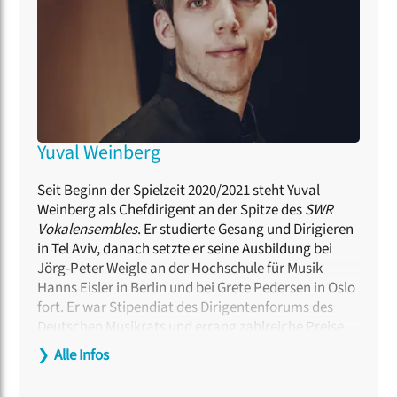
Yuval Weinberg
Seit Beginn der Spielzeit 2020/2021 steht Yuval
Weinberg als Chefdirigent an der Spitze des
SWR
Vokalensembles
. Er studierte Gesang und Dirigieren
in Tel Aviv, danach setzte er seine Ausbildung bei
Jörg-Peter Weigle an der Hochschule für Musik
Hanns Eisler in Berlin und bei Grete Pedersen in Oslo
fort. Er war Stipendiat des Dirigentenforums des
Deutschen Musikrats und errang zahlreiche Preise
bei internationalen Wettbewerben: 2013 den
❯
Alle Infos
Jurysonderpreis beim Wettbewerb für junge
Chordirigenten in St. Petersburg, 2014 den ersten