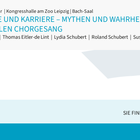
hr
| Kongresshalle am Zoo Leipzig | Bach-Saal
E UND KARRIERE – MYTHEN UND WAHRH
LLEN CHORGESANG
|
Thomas Eitler-de Lint
|
Lydia Schubert
|
Roland Schubert
|
Sus
SIE FI