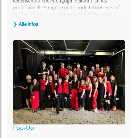
leidenschaftliche Pädagogin bekannt ist. Als
professionelle Sängerin und Chorleiterin ist sie auf
großen Bühnen und bei Festivals auf der ganzen
Welt aufgetreten. Im Herbst 2025 gründete sie den
❯
Alle Infos
Chor
VoA – Voices of Aarhus,
den sie seither
als
Künstlerische Leiterin und Dirigentin prägt. Tine
Fris-Ronsfeld hat mehr als 1.000 Workshops und
Coachings auf allen Niveaus geleitet und zusammen
mit Kristoffer Fynbo Thorning mehrere Bücher über
Eisbrecher und Chor-Aufwärmübungen
veröffentlicht. Ihre Arrangements und
Kompositionen erscheinen bei dänischen und
internationalen Verlagen.
Pop-Up