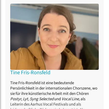
Jazz/Pop-Chor bekam sie wichtige Impulse durch
die Zusammenarbeit mit Oliver Gies, Jens Johansen,
Morten Vinter, Sascha Cohn, Peder Karlsson und
Thierry Lalo. Als Dozentin für Kurse zu den Themen
Dirigieren, Stimmbildung und Jazzchorleitung sowie
als Jurorin ist sie international tätig.
Tine Fris-Ronsfeld
Tine Fris-Ronsfeld ist eine bedeutende
Persönlichkeit in der internationalen Chorszene, wo
sie für ihre künstlerische Arbeit mit den Chören
Postyr, Lyt, Syng Selected
und
Vocal Line,
als
Leiterin des Aarhus Vocal Festivals und als