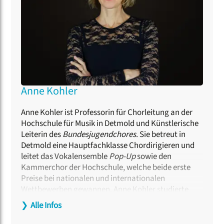
Anne Kohler
Anne Kohler ist Professorin für Chorleitung an der
Hochschule für Musik in Detmold und Künstlerische
Leiterin des
Bundesjugendchores
. Sie betreut in
Detmold eine Hauptfachklasse Chordirigieren und
leitet das Vokalensemble
Pop-Up
sowie den
Kammerchor der Hochschule, welche beide erste
Preise bei nationalen und internationalen
Wettbewerben gewannen. Anne Kohler studierte
Schulmusik, Dirigieren und Gesang und vertiefte die
❯
Alle Infos
Ausbildung in Meisterkursen bei Eric Ericsson,
Frieder Bernius und Tõnu Kaljuste. Im Bereich