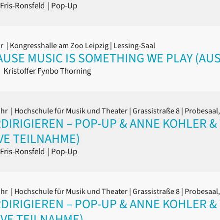
Fris-Ronsfeld
|
Pop-Up
hr
| Kongresshalle am Zoo Leipzig | Lessing-Saal
AUSE MUSIC IS SOMETHING WE PLAY (A
|
Kristoffer Fynbo Thorning
Uhr
| Hochschule für Musik und Theater | Grassistraße 8 | Probesaa
IRIGIEREN – POP-UP & ANNE KOHLER & T
VE TEILNAHME)
Fris-Ronsfeld
|
Pop-Up
Uhr
| Hochschule für Musik und Theater | Grassistraße 8 | Probesaa
IRIGIEREN – POP-UP & ANNE KOHLER & T
IVE TEILNAHME)