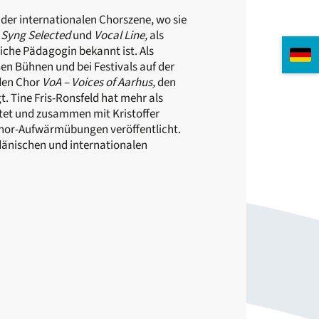
n der internationalen Chorszene, wo sie
, Syng Selected
und
Vocal Line,
als
liche Pädagogin bekannt ist. Als
ßen Bühnen und bei Festivals auf der
 den Chor
VoA – Voices of Aarhus,
den
t. Tine Fris-Ronsfeld hat mehr als
tet und zusammen mit Kristoffer
hor-Aufwärmübungen veröffentlicht.
dänischen und internationalen