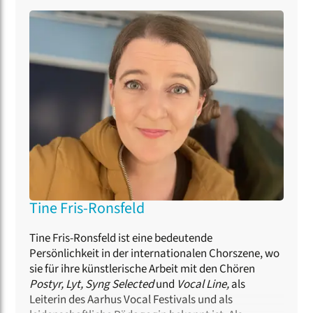
Jazz/Pop-Chor bekam sie wichtige Impulse durch
die Zusammenarbeit mit Oliver Gies, Jens Johansen,
Morten Vinter, Sascha Cohn, Peder Karlsson und
Thierry Lalo. Als Dozentin für Kurse zu den Themen
Dirigieren, Stimmbildung und Jazzchorleitung sowie
als Jurorin ist sie international tätig.
Tine Fris-Ronsfeld
Tine Fris-Ronsfeld ist eine bedeutende
Persönlichkeit in der internationalen Chorszene, wo
sie für ihre künstlerische Arbeit mit den Chören
Postyr, Lyt, Syng Selected
und
Vocal Line,
als
Leiterin des Aarhus Vocal Festivals und als