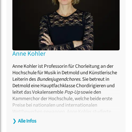
Anne Kohler
Anne Kohler ist Professorin für Chorleitung an der
Hochschule für Musik in Detmold und Künstlerische
Leiterin des
Bundesjugendchores
. Sie betreut in
Detmold eine Hauptfachklasse Chordirigieren und
leitet das Vokalensemble
Pop-Up
sowie den
Kammerchor der Hochschule, welche beide erste
Preise bei nationalen und internationalen
Wettbewerben gewannen. Anne Kohler studierte
Schulmusik, Dirigieren und Gesang und vertiefte die
❯
Alle Infos
Ausbildung in Meisterkursen bei Eric Ericsson,
Frieder Bernius und Tõnu Kaljuste. Im Bereich