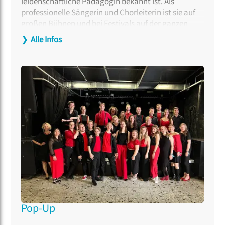
leidenschaftliche Pädagogin bekannt ist. Als
professionelle Sängerin und Chorleiterin ist sie auf
großen Bühnen und bei Festivals auf der ganzen
Welt aufgetreten. Im Herbst 2025 gründete sie den
❯
Alle Infos
Chor
VoA – Voices of Aarhus,
den sie seither
als
Künstlerische Leiterin und Dirigentin prägt. Tine
Fris-Ronsfeld hat mehr als 1.000 Workshops und
Coachings auf allen Niveaus geleitet und zusammen
mit Kristoffer Fynbo Thorning mehrere Bücher über
Eisbrecher und Chor-Aufwärmübungen
veröffentlicht. Ihre Arrangements und
Kompositionen erscheinen bei dänischen und
internationalen Verlagen.
Pop-Up